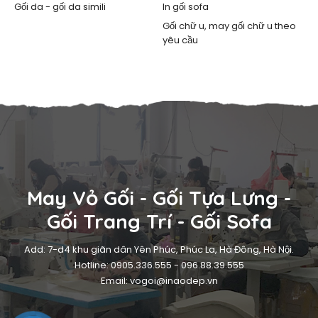
Gối da - gối da simili
In gối sofa
Gối chữ u, may gối chữ u theo
yêu cầu
May Vỏ Gối - Gối Tựa Lưng -
Gối Trang Trí - Gối Sofa
Add: 7-d4 khu giãn dân Yên Phúc, Phúc La, Hà Đông, Hà Nội.
Hotline: 0905.336.555 - 096.88.39.555
Email: vogoi@inaodep.vn