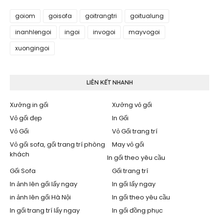
goiom
goisofa
goitrangtri
goitualung
inanhlengoi
ingoi
invogoi
mayvogoi
xuongingoi
LIÊN KẾT NHANH
Xưởng in gối
Xưởng vỏ gối
Vỏ gối đẹp
In Gối
Vỏ Gối
Vỏ Gối trang trí
Vỏ gối sofa, gối trang trí phòng
May vỏ gối
khách
In gối theo yêu cầu
Gối Sofa
Gối trang trí
In ảnh lên gối lấy ngay
In gối lấy ngay
in ảnh lên gối Hà Nội
In gối theo yêu cầu
In gối trang trí lấy ngay
In gối đồng phục